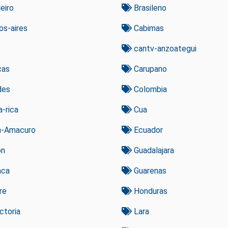
eiro
Brasileno
s-aires
Cabimas
cantv-anzoategui
cas
Carupano
des
Colombia
-rica
Cua
a-Amacuro
Ecuador
on
Guadalajara
aca
Guarenas
re
Honduras
ctoria
Lara