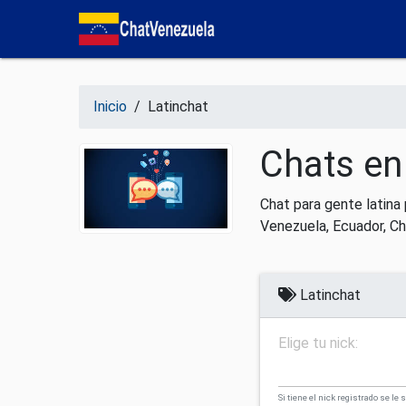
Salir del contenido
Inicio
/ Latinchat
Chats en
Chat para gente latina
Venezuela, Ecuador, Chi
Latinchat
Elige tu nick:
Si tiene el nick registrado se le 