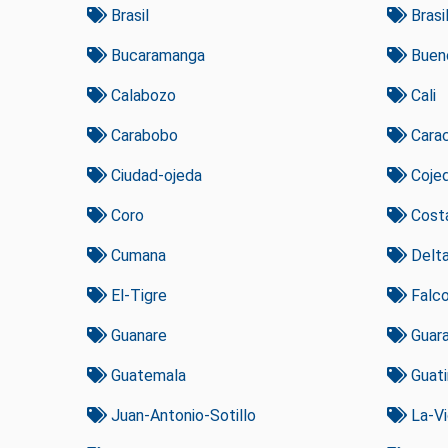
Brasil
Brasil
Bucaramanga
Bueno
Calabozo
Cali
Carabobo
Cara
Ciudad-ojeda
Coje
Coro
Costa
Cumana
Delt
El-Tigre
Falc
Guanare
Guar
Guatemala
Guati
Juan-Antonio-Sotillo
La-Vi