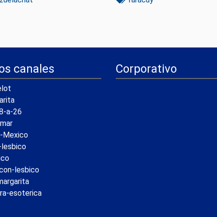
os canales
Corporativo
lot
arita
8-a-26
amar
a-Mexico
-lesbico
ico
ncon-lesbico
margarita
ra-esoterica