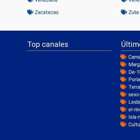
Zacatecas
Zulia
Top canales
Últim
Came
Marg
De-1
Porl
Terr
sexo
Lesb
el-ri
Isla-
Cultu