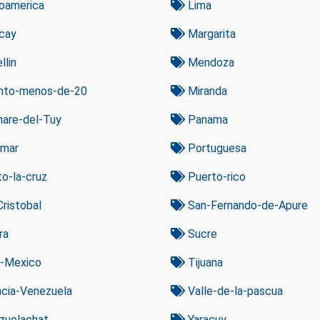
oamerica
Lima
cay
Margarita
lin
Mendoza
nto-menos-de-20
Miranda
are-del-Tuy
Panama
amar
Portuguesa
o-la-cruz
Puerto-rico
ristobal
San-Fernando-de-Apure
ra
Sucre
a-Mexico
Tijuana
cia-Venezuela
Valle-de-la-pascua
zuelachat
Yaracuy