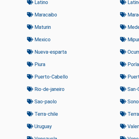
Latino
Latin
Maracaibo
Mara
Maturin
Medel
Mexico
Mipu
Nueva-esparta
Ocum
Piura
Porl
Puerto-Cabello
Puert
Rio-de-janeiro
San-C
Sao-paolo
Sono
Terra-chile
Terr
Uruguay
Valen
Venezuela
Vene