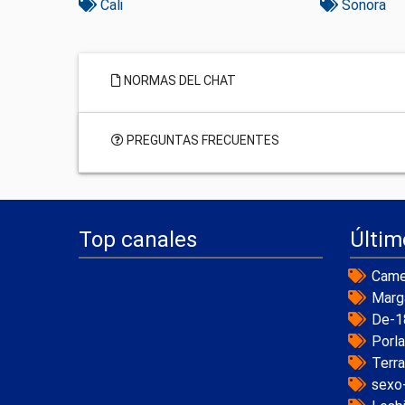
Cali
Sonora
NORMAS DEL CHAT
PREGUNTAS FRECUENTES
Top canales
Últim
Came
Marg
De-1
Porl
Terr
sexo