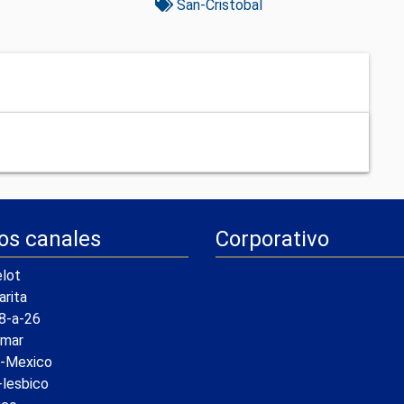
San-Cristobal
os canales
Corporativo
lot
arita
8-a-26
amar
a-Mexico
-lesbico