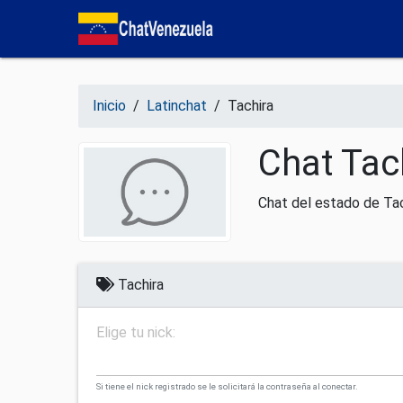
Salir del contenido
Inicio
/
Latinchat
/
Tachira
Chat Tac
Chat del estado de Tach
Tachira
Elige tu nick:
Si tiene el nick registrado se le solicitará la contraseña al conectar.