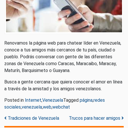
Renovamos la página web para chatear líder en Venezuela,
conoce a tus amigos más cercanos de tu país, ciudad o
pueblo. Podrás conversar con gente de las diferentes
zonas de Venezuela como Caracas, Maracaibo, Maracay,
Maturín, Barquisimeto o Guayana.
Busca a gente cercana que quiera conocer el amor en línea
a través de la amistad y los amigos venezolanos.
Posted in
Internet
,
Venezuela
Tagged
página
,
redes
sociales
,
venezuela
,
web
,
webchat
Post navigation
Tradiciones de Venezuela
Trucos para hacer amigos