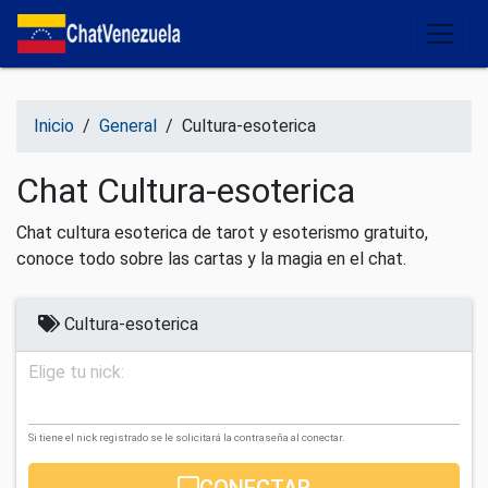
Salir del contenido
Inicio
/
General
/
Cultura-esoterica
Chat Cultura-esoterica
Chat cultura esoterica de tarot y esoterismo gratuito,
conoce todo sobre las cartas y la magia en el chat.
Cultura-esoterica
Elige tu nick:
Si tiene el nick registrado se le solicitará la contraseña al conectar.
CONECTAR