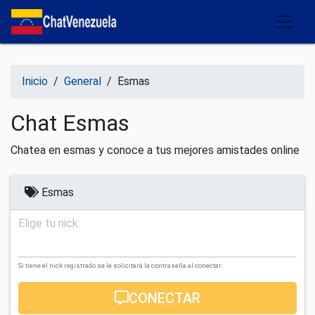
Salir del contenido
Inicio
/
General
/
Esmas
Chat Esmas
Chatea en esmas y conoce a tus mejores amistades online
Esmas
Elige tu nick:
Si tiene el nick registrado se le solicitará la contraseña al conectar.
CONECTAR