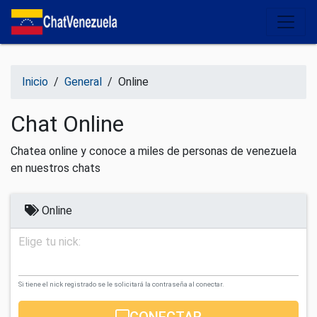
Salir del contenido
Inicio
/
General
/
Online
Chat Online
Chatea online y conoce a miles de personas de venezuela
en nuestros chats
Online
Elige tu nick:
Si tiene el nick registrado se le solicitará la contraseña al conectar.
CONECTAR