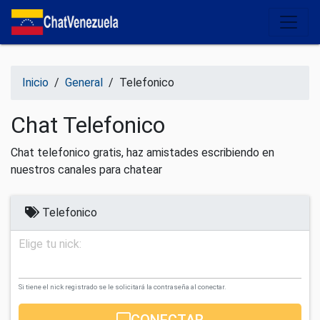
Salir del contenido
Inicio
/
General
/
Telefonico
Chat Telefonico
Chat telefonico gratis, haz amistades escribiendo en
nuestros canales para chatear
Telefonico
Elige tu nick:
Si tiene el nick registrado se le solicitará la contraseña al conectar.
CONECTAR