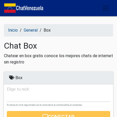
Salir del contenido
Inicio
/
General
/
Box
Chat Box
Chatear en box gratis conoce los mejores chats de internet
sin registro
Box
Elige tu nick:
Si tiene el nick registrado se le solicitará la contraseña al conectar.
CONECTAR