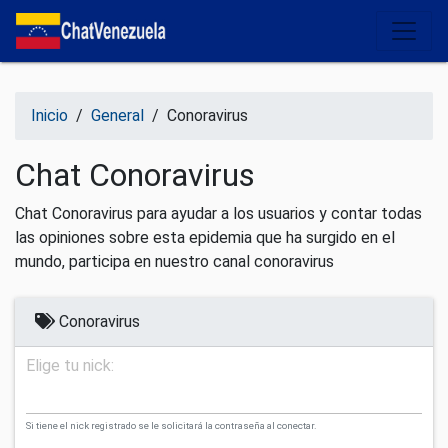
Salir del contenido
Inicio
/
General
/
Conoravirus
Chat Conoravirus
Chat Conoravirus para ayudar a los usuarios y contar todas
las opiniones sobre esta epidemia que ha surgido en el
mundo, participa en nuestro canal conoravirus
Conoravirus
Elige tu nick:
Si tiene el nick registrado se le solicitará la contraseña al conectar.