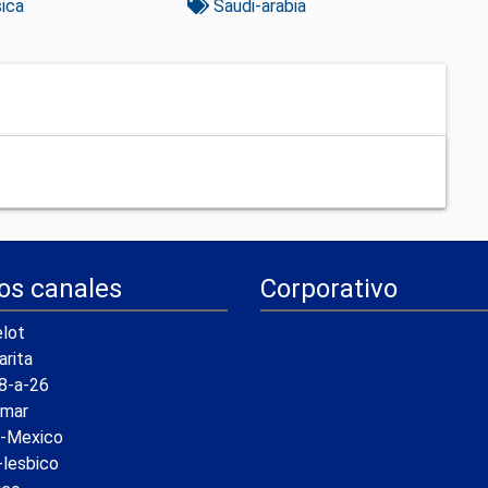
ica
Saudi-arabia
os canales
Corporativo
lot
arita
8-a-26
amar
a-Mexico
-lesbico