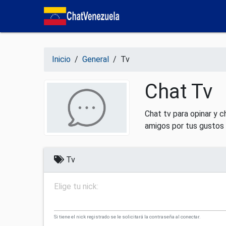
Salir del contenido
Inicio
/
General
/
Tv
Chat Tv
Chat tv para opinar y 
amigos por tus gustos 
Tv
Elige tu nick:
Si tiene el nick registrado se le solicitará la contraseña al conectar.