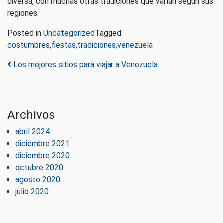
diversa, con muchas otras tradiciones que varían según sus
regiones.
Posted in
Uncategorized
Tagged
costumbres
,
fiestas
,
tradiciones
,
venezuela
Post navigation
Los mejores sitios para viajar a Venezuela
Archivos
abril 2024
diciembre 2021
diciembre 2020
octubre 2020
agosto 2020
julio 2020