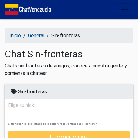
Salir del contenido
Inicio
/
General
/
Sin-fronteras
Chat Sin-fronteras
Chats sin fronteras de amigos, conoce a nuestra gente y
comienza a chatear
Sin-fronteras
Elige tu nick:
Si tiene el nick registrado se le solicitará la contraseña al conectar.
CONECTAR