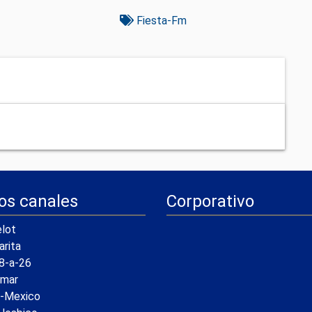
Fiesta-Fm
os canales
Corporativo
lot
arita
8-a-26
amar
a-Mexico