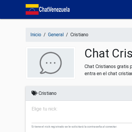
Salir del contenido
Inicio
/
General
/
Cristiano
Chat Cri
Chat Cristianos gratis p
entra en el chat cristia
Cristiano
Elige tu nick:
Si tiene el nick registrado se le solicitará la contraseña al conectar.