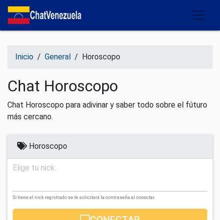
Salir del contenido
Inicio
/
General
/
Horoscopo
Chat Horoscopo
Chat Horoscopo para adivinar y saber todo sobre el fúturo
más cercano.
Horoscopo
Elige tu nick:
Si tiene el nick registrado se le solicitará la contraseña al conectar.
CONECTAR