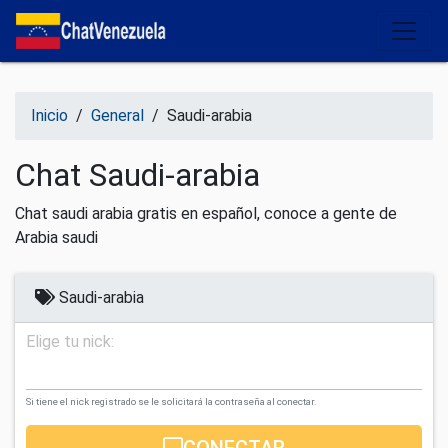
Salir del contenido
Inicio
/
General
/
Saudi-arabia
Chat Saudi-arabia
Chat saudi arabia gratis en español, conoce a gente de
Arabia saudi
Saudi-arabia
Elige tu nick:
Si tiene el nick registrado se le solicitará la contraseña al conectar.
CONECTAR