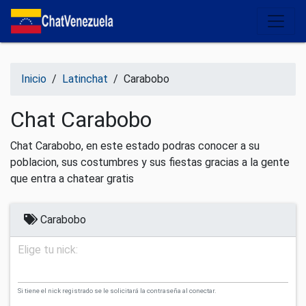
Salir del contenido
Inicio
/
Latinchat
/
Carabobo
Chat Carabobo
Chat Carabobo, en este estado podras conocer a su
poblacion, sus costumbres y sus fiestas gracias a la gente
que entra a chatear gratis
Carabobo
Elige tu nick:
Si tiene el nick registrado se le solicitará la contraseña al conectar.