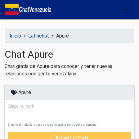
Salir del contenido
Inicio
/
Latinchat
/
Apure
Chat Apure
Chat gratis de Apure para conocer y tener nuevas
relaciones con gente venezolana
Apure
Elige tu nick:
Si tiene el nick registrado se le solicitará la contraseña al conectar.
CONECTAR