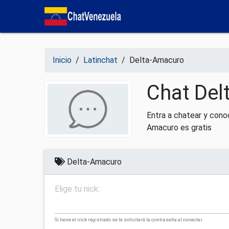
Salir del contenido
Inicio
/
Latinchat
/
Delta-Amacuro
Chat Del
Entra a chatear y cono
Amacuro es gratis
Delta-Amacuro
Elige tu nick:
Si tiene el nick registrado se le solicitará la contraseña al conectar.