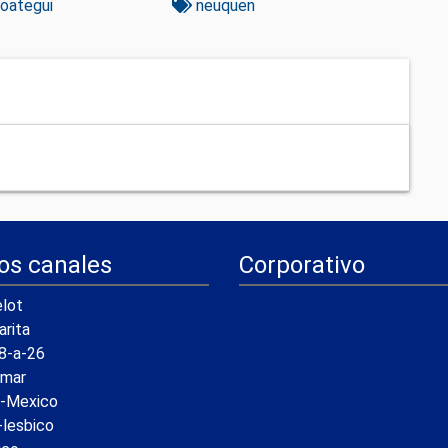
oategui
neuquen
os canales
Corporativo
lot
arita
8-a-26
amar
a-Mexico
-lesbico