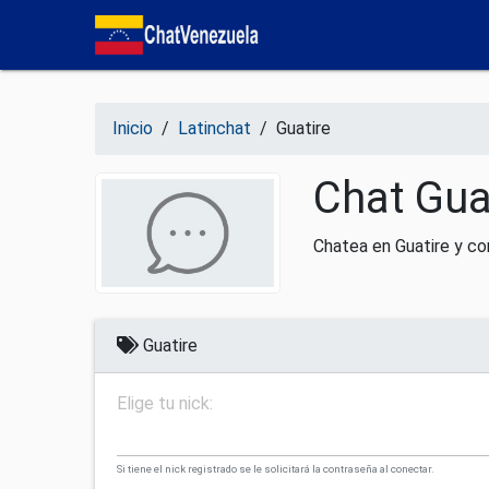
Salir del contenido
Inicio
/
Latinchat
/
Guatire
Chat Gua
Chatea en Guatire y co
Guatire
Elige tu nick:
Si tiene el nick registrado se le solicitará la contraseña al conectar.