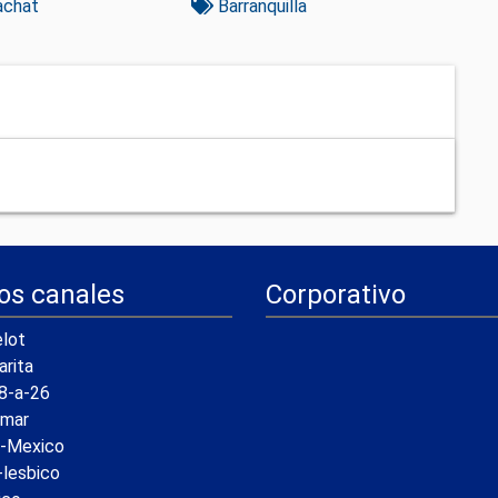
achat
Barranquilla
os canales
Corporativo
lot
arita
8-a-26
amar
a-Mexico
-lesbico