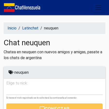
Salir del contenido
Inicio
/
Latinchat
/
neuquen
Chat neuquen
Chatea en neuquen con nuevos amigos y amigas, pasate a
los chats de argentina
neuquen
Elige tu nick:
Si tiene el nick registrado se le solicitará la contraseña al conectar.
CONECTAR