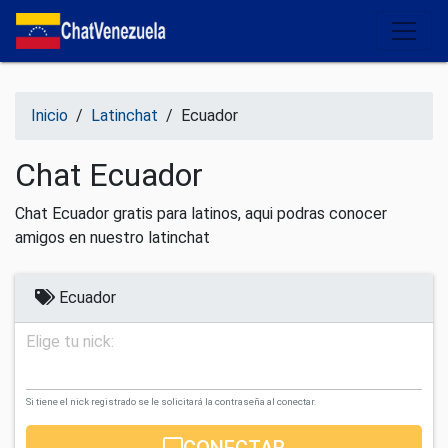
Salir del contenido
Inicio
/
Latinchat
/
Ecuador
Chat Ecuador
Chat Ecuador gratis para latinos, aqui podras conocer
amigos en nuestro latinchat
Ecuador
Elige tu nick:
Si tiene el nick registrado se le solicitará la contraseña al conectar.
CONECTAR