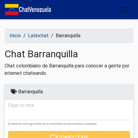
Salir del contenido
Inicio
/
Latinchat
/
Barranquilla
Chat Barranquilla
Chat colombiano de Barranquilla para conocer a gente por
internet chateando
Barranquilla
Elige tu nick:
Si tiene el nick registrado se le solicitará la contraseña al conectar.
CONECTAR