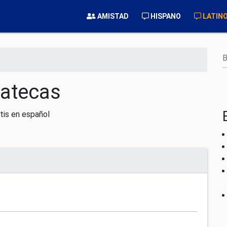
AMISTAD
HISPANO
LATIN
B
atecas
tis en español