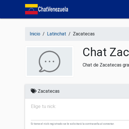
Salir del contenido
Inicio
/
Latinchat
/
Zacatecas
Chat Zac
Chat de Zacatecas gra
Zacatecas
Elige tu nick:
Si tiene el nick registrado se le solicitará la contraseña al conectar.