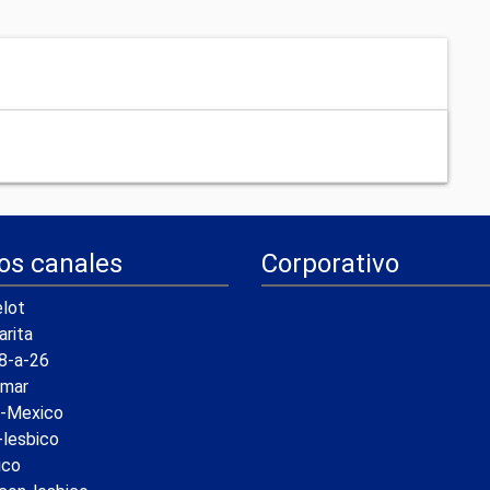
os canales
Corporativo
lot
arita
8-a-26
amar
a-Mexico
-lesbico
ico