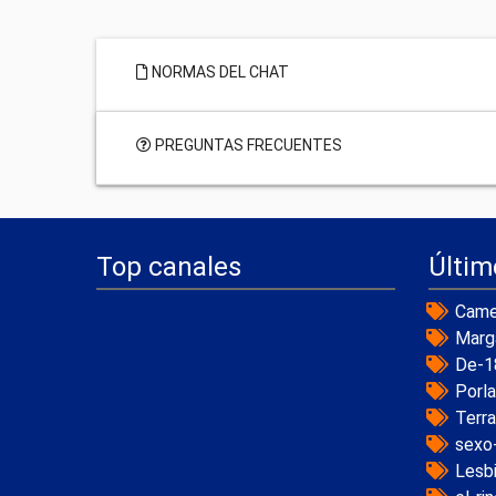
NORMAS DEL CHAT
PREGUNTAS FRECUENTES
Top canales
Últim
Came
Marg
De-1
Porl
Terr
sexo
Lesb