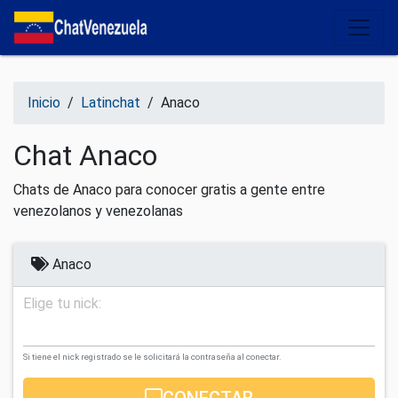
Salir del contenido
Inicio
/
Latinchat
/
Anaco
Chat Anaco
Chats de Anaco para conocer gratis a gente entre
venezolanos y venezolanas
Anaco
Elige tu nick:
Si tiene el nick registrado se le solicitará la contraseña al conectar.
CONECTAR