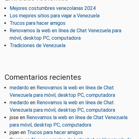
Mejores costumbres venezolanas 2024
Los mejores sitios para viajar a Venezuela
Trucos para hacer amigos
Renovamos la web en línea de Chat Venezuela para
móvil, desktop PC, computadora
Tradiciones de Venezuela
Comentarios recientes
medardo
en
Renovamos la web en línea de Chat
Venezuela para móvil, desktop PC, computadora
medardo
en
Renovamos la web en línea de Chat
Venezuela para móvil, desktop PC, computadora
jose
en
Renovamos la web en línea de Chat Venezuela
para móvil, desktop PC, computadora
jojan
en
Trucos para hacer amigos