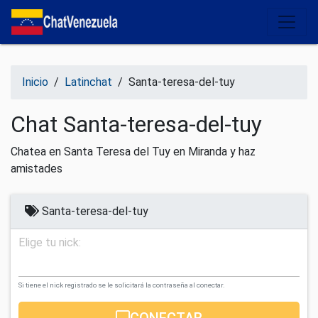
Salir del contenido
Inicio
/
Latinchat
/
Santa-teresa-del-tuy
Chat Santa-teresa-del-tuy
Chatea en Santa Teresa del Tuy en Miranda y haz
amistades
Santa-teresa-del-tuy
Elige tu nick:
Si tiene el nick registrado se le solicitará la contraseña al conectar.
CONECTAR