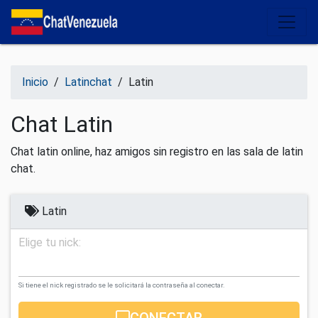
Salir del contenido
Inicio
/
Latinchat
/
Latin
Chat Latin
Chat latin online, haz amigos sin registro en las sala de latin
chat.
Latin
Elige tu nick:
Si tiene el nick registrado se le solicitará la contraseña al conectar.
CONECTAR