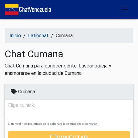
Salir del contenido
Inicio
/
Latinchat
/
Cumana
Chat Cumana
Chat Cumana para conocer gente, buscar pareja y
enamorarse en la ciudad de Cumana.
Cumana
Elige tu nick:
Si tiene el nick registrado se le solicitará la contraseña al conectar.
CONECTAR