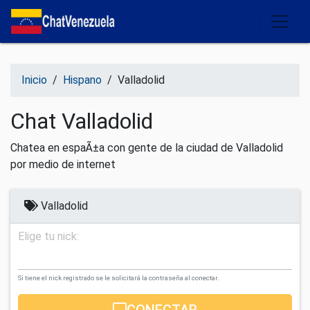
Salir del contenido
Inicio
/
Hispano
/
Valladolid
Chat Valladolid
Chatea en espaÃ±a con gente de la ciudad de Valladolid
por medio de internet
Valladolid
Elige tu nick:
Si tiene el nick registrado se le solicitará la contraseña al conectar.
CONECTAR