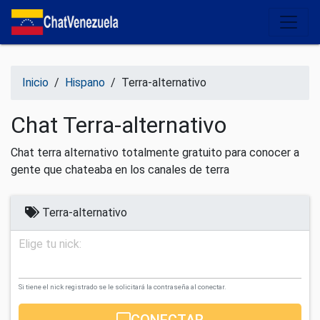
Salir del contenido
Inicio
/
Hispano
/
Terra-alternativo
Chat Terra-alternativo
Chat terra alternativo totalmente gratuito para conocer a
gente que chateaba en los canales de terra
Terra-alternativo
Elige tu nick:
Si tiene el nick registrado se le solicitará la contraseña al conectar.
CONECTAR