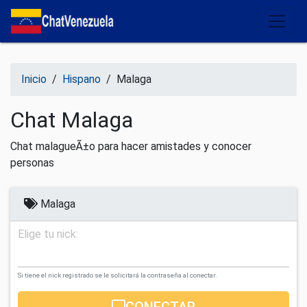
Salir del contenido
Inicio
/
Hispano
/
Malaga
Chat Malaga
Chat malagueÃ±o para hacer amistades y conocer
personas
Malaga
Elige tu nick:
Si tiene el nick registrado se le solicitará la contraseña al conectar.
CONECTAR