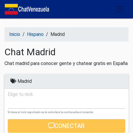
Salir del contenido
Inicio
/
Hispano
/
Madrid
Chat Madrid
Chat madrid para conocer gente y chatear gratis en España
Madrid
Elige tu nick:
Si tiene el nick registrado se le solicitará la contraseña al conectar.
CONECTAR