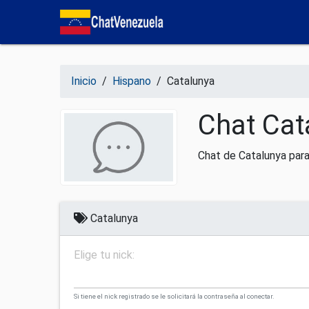
Salir del contenido
Inicio
/
Hispano
/
Catalunya
Chat Cat
Chat de Catalunya par
Catalunya
Elige tu nick:
Si tiene el nick registrado se le solicitará la contraseña al conectar.