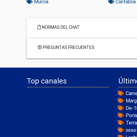
Murcia
Cantabria
NORMAS DEL CHAT
PREGUNTAS FRECUENTES
Top canales
Últim
Came
Marg
De-1
Porl
Terr
sexo