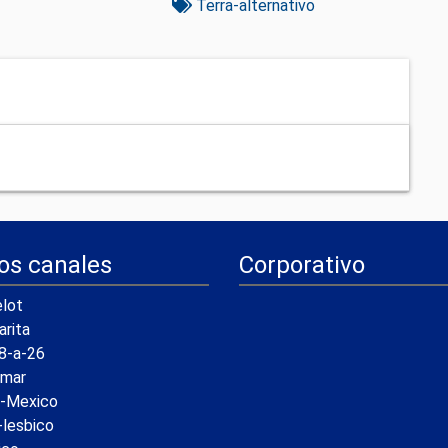
Terra-alternativo
os canales
Corporativo
lot
arita
8-a-26
amar
a-Mexico
-lesbico