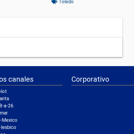
Toledo
os canales
Corporativo
lot
arita
8-a-26
amar
a-Mexico
-lesbico