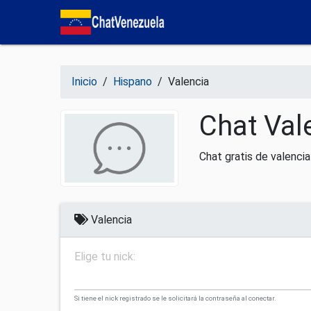
Salir del contenido
Inicio
/
Hispano
/
Valencia
Chat Val
Chat gratis de valenci
Valencia
Elige tu nick:
Si tiene el nick registrado se le solicitará la contraseña al conectar.