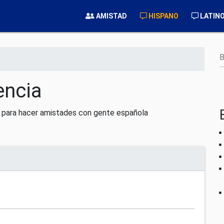
AMISTAD
HISPANO
LATIN
B
encia
a para hacer amistades con gente española