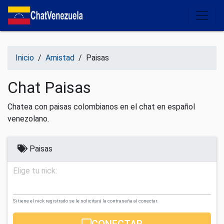
Salir del contenido
Inicio
/
Amistad
/
Paisas
Chat Paisas
Chatea con paisas colombianos en el chat en español
venezolano.
Paisas
Elige tu nick:
Si tiene el nick registrado se le solicitará la contraseña al conectar.
CONECTAR