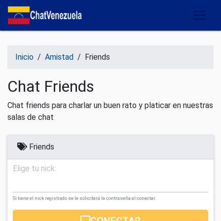
Salir del contenido
Inicio
/
Amistad
/
Friends
Chat Friends
Chat friends para charlar un buen rato y platicar en nuestras
salas de chat
Friends
Elige tu nick:
Si tiene el nick registrado se le solicitará la contraseña al conectar.
CONECTAR