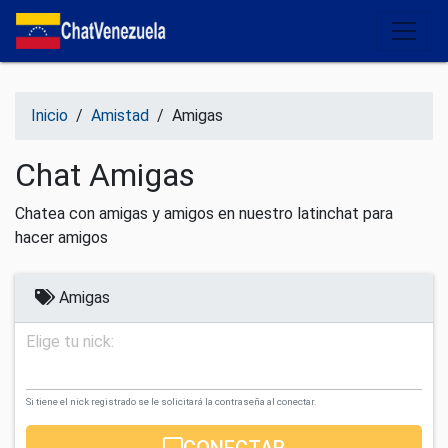
Salir del contenido
Inicio
/
Amistad
/
Amigas
Chat Amigas
Chatea con amigas y amigos en nuestro latinchat para
hacer amigos
Amigas
Elige tu nick:
Si tiene el nick registrado se le solicitará la contraseña al conectar.
CONECTAR