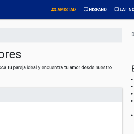
AMISTAD
HISPANO
LATIN
B
ores
sca tu pareja ideal y encuentra tu amor desde nuestro