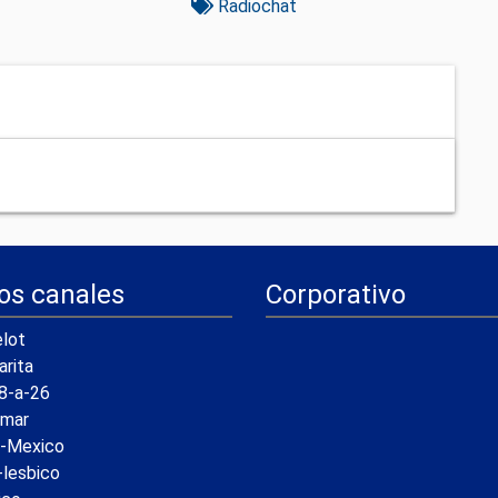
Radiochat
os canales
Corporativo
lot
arita
8-a-26
amar
a-Mexico
-lesbico