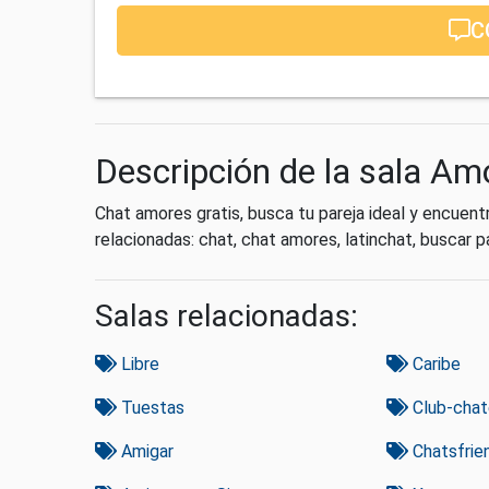
C
Descripción de la sala Am
Chat amores gratis, busca tu pareja ideal y encuent
relacionadas: chat, chat amores, latinchat, buscar p
Salas relacionadas:
Libre
Caribe
Tuestas
Club-chat
Amigar
Chatsfrie