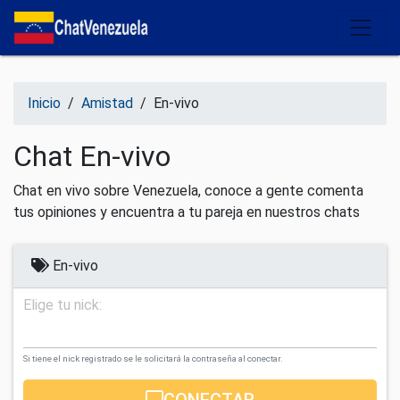
Salir del contenido
Inicio
/
Amistad
/
En-vivo
Chat En-vivo
Chat en vivo sobre Venezuela, conoce a gente comenta
tus opiniones y encuentra a tu pareja en nuestros chats
En-vivo
Elige tu nick:
Si tiene el nick registrado se le solicitará la contraseña al conectar.
CONECTAR