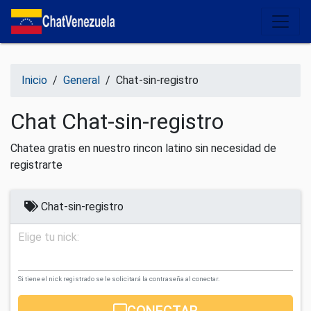
Salir del contenido
Inicio
/
General
/
Chat-sin-registro
Chat Chat-sin-registro
Chatea gratis en nuestro rincon latino sin necesidad de
registrarte
Chat-sin-registro
Elige tu nick:
Si tiene el nick registrado se le solicitará la contraseña al conectar.
CONECTAR