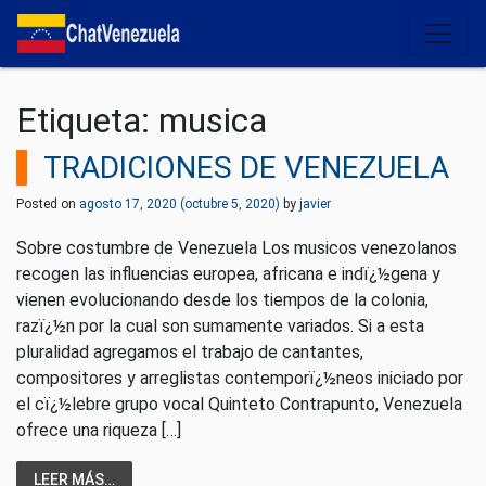
Salir del contenido
Etiqueta:
musica
TRADICIONES DE VENEZUELA
Posted on
agosto 17, 2020
(octubre 5, 2020)
by
javier
Sobre costumbre de Venezuela Los musicos venezolanos
recogen las influencias europea, africana e indï¿½gena y
vienen evolucionando desde los tiempos de la colonia,
razï¿½n por la cual son sumamente variados. Si a esta
pluralidad agregamos el trabajo de cantantes,
compositores y arreglistas contemporï¿½neos iniciado por
el cï¿½lebre grupo vocal Quinteto Contrapunto, Venezuela
ofrece una riqueza […]
LEER MÁS…