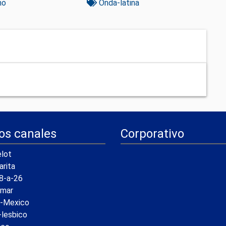
no
Onda-latina
os canales
Corporativo
lot
arita
8-a-26
amar
a-Mexico
-lesbico