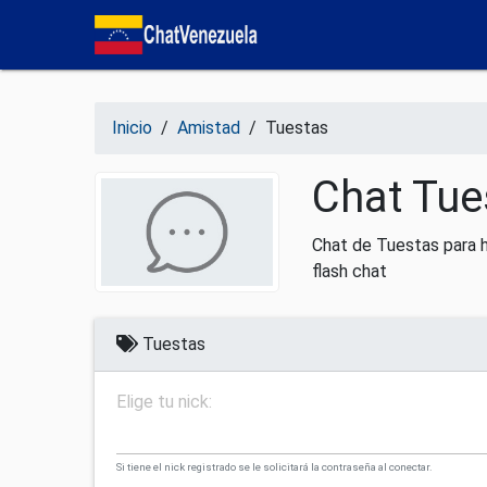
Salir del contenido
Inicio
/
Amistad
/
Tuestas
Chat Tue
Chat de Tuestas para h
flash chat
Tuestas
Elige tu nick:
Si tiene el nick registrado se le solicitará la contraseña al conectar.