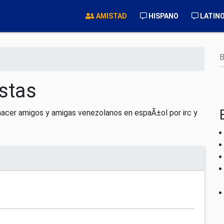
AMISTAD
HISPANO
LATIN
B
stas
acer amigos y amigas venezolanos en espaÃ±ol por irc y