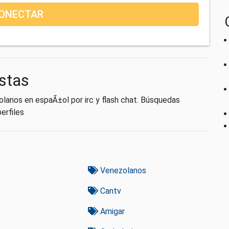
ONECTAR
estas
lanos en espaÃ±ol por irc y flash chat. Búsquedas
erfiles
Venezolanos
Cantv
Amigar