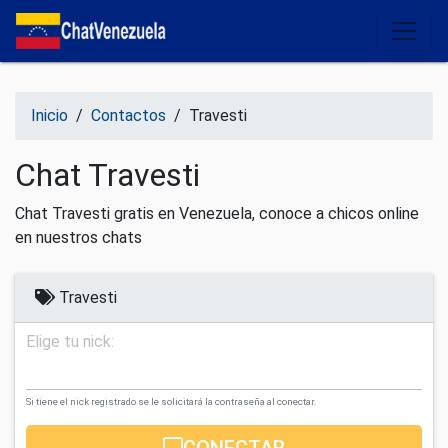
Salir del contenido
Inicio
/
Contactos
/
Travesti
Chat Travesti
Chat Travesti gratis en Venezuela, conoce a chicos online
en nuestros chats
Travesti
Elige tu nick:
Si tiene el nick registrado se le solicitará la contraseña al conectar.
CONECTAR