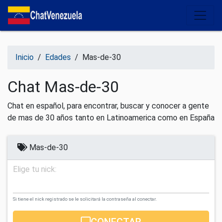
Salir del contenido
Inicio
/
Edades
/
Mas-de-30
Chat Mas-de-30
Chat en español, para encontrar, buscar y conocer a gente
de mas de 30 años tanto en Latinoamerica como en España
Mas-de-30
Elige tu nick:
Si tiene el nick registrado se le solicitará la contraseña al conectar.
CONECTAR