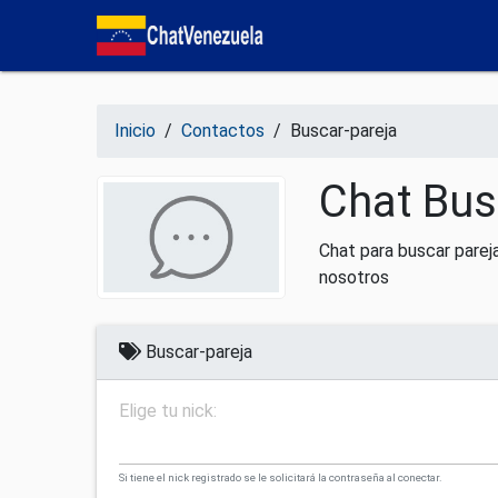
Salir del contenido
Inicio
/
Contactos
/
Buscar-pareja
Chat Bus
Chat para buscar parej
nosotros
Buscar-pareja
Elige tu nick:
Si tiene el nick registrado se le solicitará la contraseña al conectar.