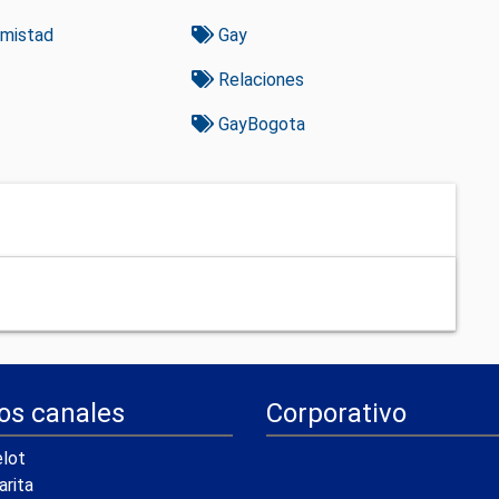
mistad
Gay
Relaciones
GayBogota
os canales
Corporativo
lot
arita